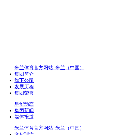
米兰体育官方网站_米兰（中国）
集团简介
旗下公司
发展历程
集团荣誉
星华动态
集团新闻
媒体报道
米兰体育官方网站_米兰（中国）
文化理念