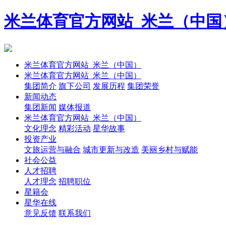
米兰体育官方网站_米兰（中国
米兰体育官方网站_米兰（中国）
米兰体育官方网站_米兰（中国）
集团简介
旗下公司
发展历程
集团荣誉
新闻动态
集团新闻
媒体报道
米兰体育官方网站_米兰（中国）
文化理念
精彩活动
星华故事
投资产业
文旅运营与融合
城市更新与改造
美丽乡村与赋能
社会公益
人才招聘
人才理念
招聘职位
星籍会
星华在线
意见反馈
联系我们