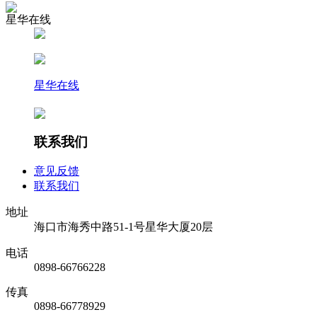
星华在线
星华在线
联系我们
意见反馈
联系我们
地址
海口市海秀中路51-1号星华大厦20层
电话
0898-66766228
传真
0898-66778929