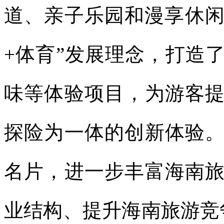
道、亲子乐园和漫享休闲
+体育”发展理念，打造
味等体验项目，为游客
探险为一体的创新体验
名片，进一步丰富海南
业结构、提升海南旅游竞争