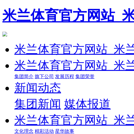
米兰体育官方网站_
米兰体育官方网站_米
米兰体育官方网站_米
集团简介
旗下公司
发展历程
集团荣誉
新闻动态
集团新闻
媒体报道
米兰体育官方网站_米
文化理念
精彩活动
星华故事