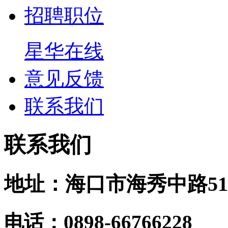
招聘职位
星华在线
意见反馈
联系我们
联系我们
地址：海口市海秀中路51
电话：0898-66766228