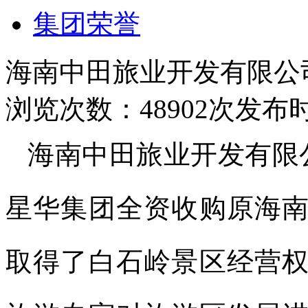
集团荣誉
海南中田旅业开发有限公
浏览次数：48902次
发布时间
海南中田旅业开发有限公司
星华集团全资收购原海
取得了白石岭景区经营