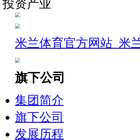
投资产业
米兰体育官方网站_米
旗下公司
集团简介
旗下公司
发展历程