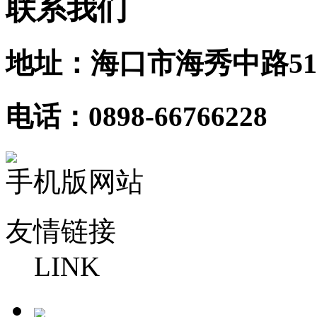
联系我们
地址：海口市海秀中路51
电话：0898-66766228
手机版网站
友情链接
LINK